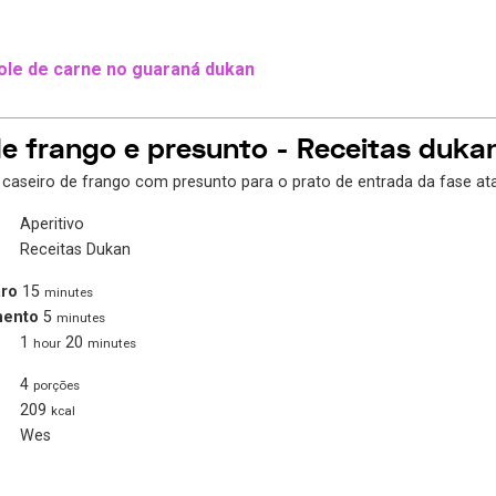
ole de carne no guaraná dukan
de frango e presunto - Receitas duka
 caseiro de frango com presunto para o prato de entrada da fase at
Aperitivo
Receitas Dukan
ro
15
minutes
mento
5
minutes
1
20
hour
minutes
4
porções
209
kcal
Wes