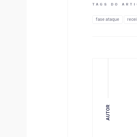
TAGS DO ART
fase ataque
recei
AUTOR