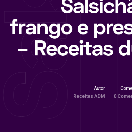
Salsich
frango e pre
– Receitas 
Autor
Come
Receitas ADM
0 Comen