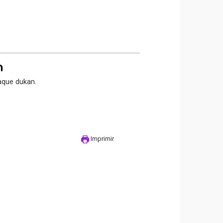
n
aque dukan.
Imprimir