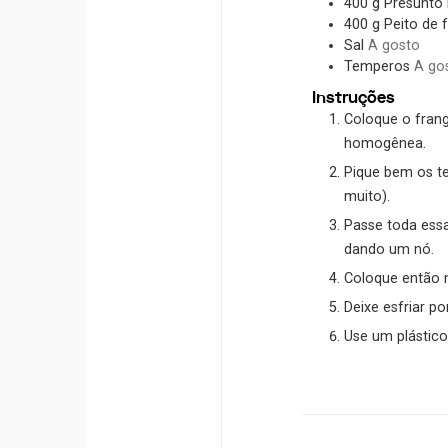
400
g
Presunto
400
g
Peito de 
Sal
A gosto
Temperos
A gos
Instruções
Coloque o frang
homogênea.
Pique bem os t
muito).
Passe toda essa
dando um nó.
Coloque então 
Deixe esfriar po
Use um plástico