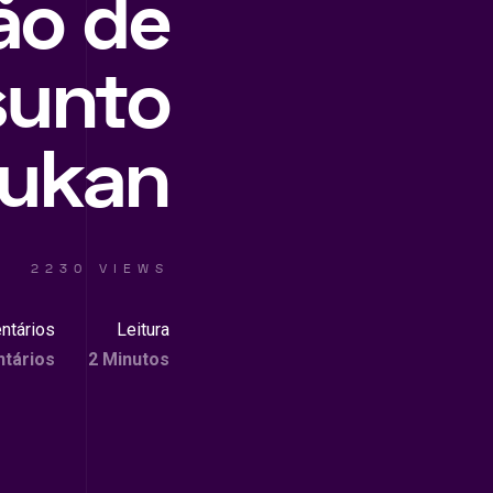
ão de
sunto
dukan
2230 VIEWS
ntários
Leitura
tários
2 Minutos