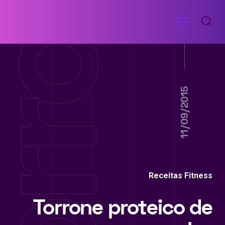
Ir
Menu
para
RECEITAS
o
DE
ACADEMIA
conteúdo
11/09/2015
Receitas Fitness
Torrone proteico de