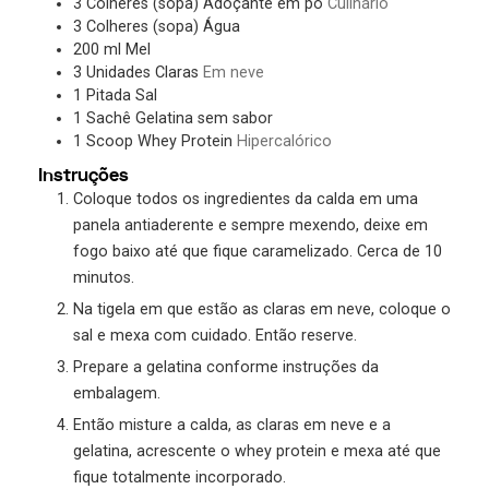
3
Colheres (sopa)
Adoçante em pó
Culinário
3
Colheres (sopa)
Água
200
ml
Mel
3
Unidades
Claras
Em neve
1
Pitada
Sal
1
Sachê
Gelatina sem sabor
1
Scoop
Whey Protein
Hipercalórico
Instruções
Coloque todos os ingredientes da calda em uma
panela antiaderente e sempre mexendo, deixe em
fogo baixo até que fique caramelizado. Cerca de 10
minutos.
Na tigela em que estão as claras em neve, coloque o
sal e mexa com cuidado. Então reserve.
Prepare a gelatina conforme instruções da
embalagem.
Então misture a calda, as claras em neve e a
gelatina, acrescente o whey protein e mexa até que
fique totalmente incorporado.