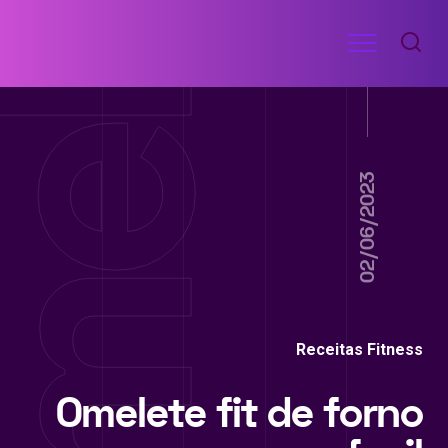
Ir
Menu
para
RECEITAS
o
DE
ACADEMIA
conteúdo
02/06/2023
Receitas Fitness
Omelete fit de forno