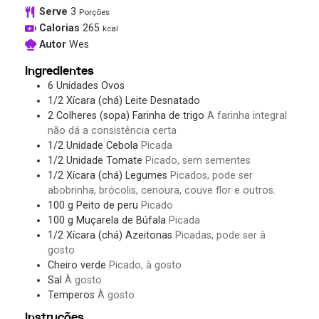
Serve
3
Porções
Calorias
265
kcal
Autor
Wes
Ingredientes
6
Unidades
Ovos
1/2
Xícara (chá)
Leite Desnatado
2
Colheres (sopa)
Farinha de trigo
A farinha integral
não dá a consistência certa
1/2
Unidade
Cebola
Picada
1/2
Unidade
Tomate
Picado, sem sementes
1/2
Xícara (chá)
Legumes
Picados, pode ser
abobrinha, brócolis, cenoura, couve flor e outros.
100
g
Peito de peru
Picado
100
g
Muçarela de Búfala
Picada
1/2
Xícara (chá)
Azeitonas
Picadas, pode ser à
gosto
Cheiro verde
Picado, à gosto
Sal
À gosto
Temperos
À gosto
Instruções