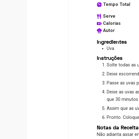
Tempo Total
Serve
Calorias
Autor
Ingredientes
Uva
Instruções
Solte todas as
Deixe escorren
Passe as uvas 
Deixe as uvas assando até que fiquem secas, mas não deixe elas torrarem. Dependendo da potência do seu forno, vai mais
que 30 minutos
Assim que as u
Pronto. Coloq
Notas da Receita
Não adianta assar em forno com temperatura alta para ser mais rápido. Altas temperaturas acabam com as propriedades