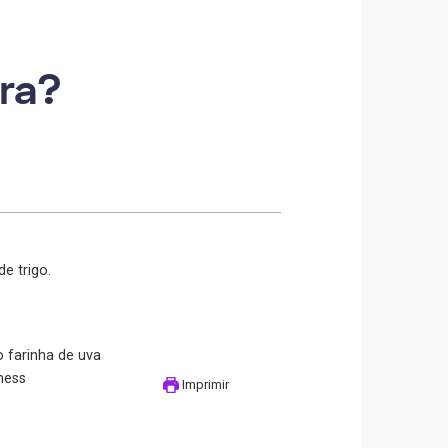
ira?
e trigo.
o farinha de uva
tness
Imprimir