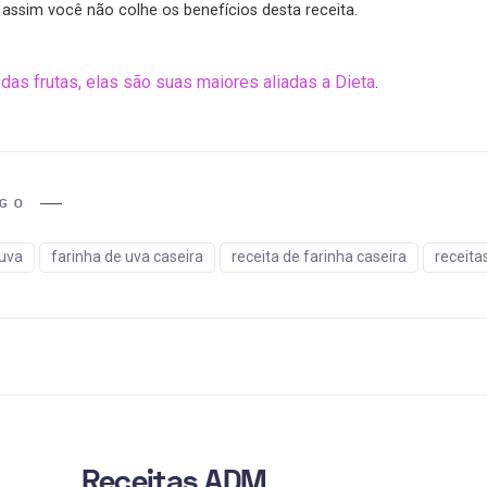
e assim você não colhe os benefícios desta receita.
das frutas, elas são suas maiores aliadas a Dieta
.
IGO
 uva
farinha de uva caseira
receita de farinha caseira
receita
Receitas ADM