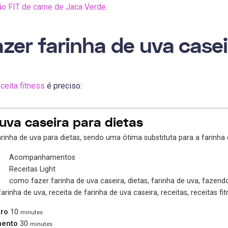
ão FIT de carne de Jaca Verde
.
zer farinha de uva case
eceita fitness
é preciso:
uva caseira para dietas
farinha de uva para dietas, sendo uma ótima substituta para a farinha d
Acompanhamentos
Receitas Light
como fazer farinha de uva caseira, dietas, farinha de uva, fazend
arinha de uva, receita de farinha de uva caseira, receitas, receitas fi
ro
10
minutes
mento
30
minutes