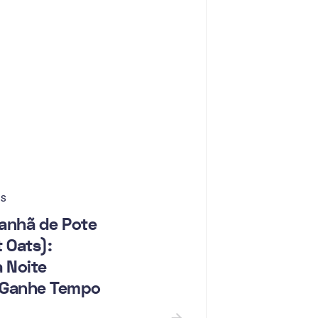
ss
anhã de Pote
 Oats):
 Noite
e Ganhe Tempo