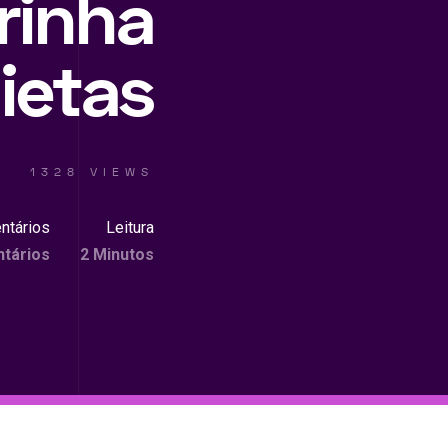
rinha
ietas
1328 VIEWS
ntários
Leitura
tários
2 Minutos