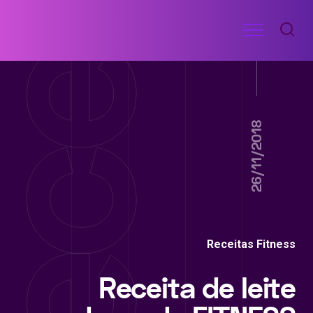
Ir
Menu
para
RECEITAS
o
DE
ACADEMIA
conteúdo
26/11/2018
Receitas Fitness
Receita de leite