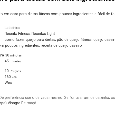
ito em casa para dietas fitness com poucos ingredientes e fácil de fa
Laticínios
Receita Fitness, Receitas Light
como fazer queijo para dietas, pão de queijo fitness, queijo caseir
com poucos ingredientes, receita de queijo caseiro
ro
30
minutes
45
minutes
10
Porções
160
kcal
Wes
De preferência use o de vaca mesmo. Se for usar um de caixinha, 
opa)
Vinagre
De maçã