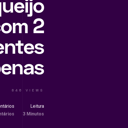
ueijo
com 2
entes
penas
846 VIEWS
ntários
Leitura
tários
3 Minutos