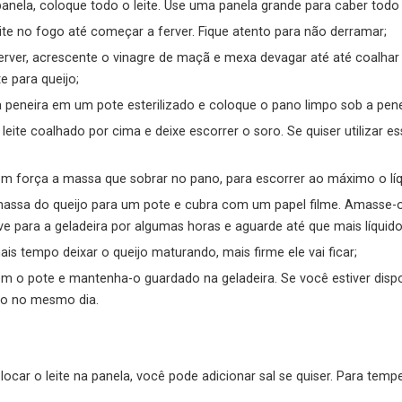
nela, coloque todo o leite. Use uma panela grande para caber todo o
eite no fogo até começar a ferver. Fique atento para não derramar;
rver, acrescente o vinagre de maçã e mexa devagar até até coalhar
e para queijo;
 peneira em um pote esterilizado e coloque o pano limpo sob a pene
 leite coalhado por cima e deixe escorrer o soro. Se quiser utilizar e
m força a massa que sobrar no pano, para escorrer ao máximo o líq
assa do queijo para um pote e cubra com um papel filme. Amasse-
eve para a geladeira por algumas horas e aguarde até que mais líquido
is tempo deixar o queijo maturando, mais firme ele vai ficar;
 o pote e mantenha-o guardado na geladeira. Se você estiver disp
o no mesmo dia.
ar o leite na panela, você pode adicionar sal se quiser. Para temp