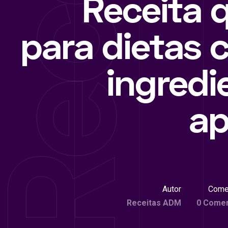
Receita q
para dietas 
ingredi
a
Autor
Come
Receitas ADM
0 Comen