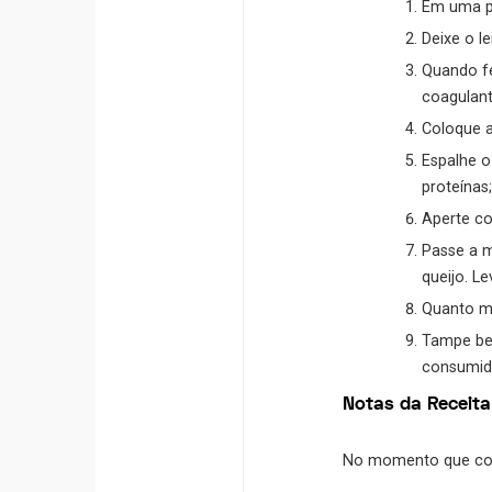
Em uma pa
Deixe o l
Quando fe
coagulant
Coloque a
Espalhe o
proteínas;
Aperte co
Passe a m
queijo. L
Quanto ma
Tampe bem
consumid
Notas da Receita
No momento que coloc