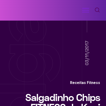
Ir
Menu
para
RECEITAS
o
DE
ACADEMIA
conteúdo
03/11/2017
Receitas Fitness
Salgadinho Chips