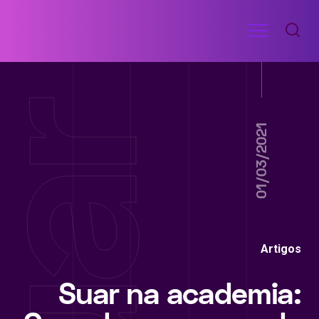
Ir
Menu
para
RECEITAS
o
DE
ACADEMIA
conteúdo
01/03/2021
Artigos
Suar na academia: