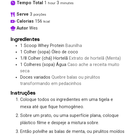
Tempo Total
1
3
hour
minutes
Serve
3
porções
Calorias
156
kcal
Autor
Wes
Ingredientes
1
Scoop
Whey Protein
Baunilha
1
Colher (sopa)
Óleo de coco
1/8
Colher (chá)
Hortelã
Extrato de hortelã (Menta)
1
Colheres (sopa)
Água
Caso ache a receita muito
seca
Doces variados
Quebre balas ou pirulitos
transformando em pedacinhos
Instruções
Coloque todos os ingredientes em uma tigela e
mexa até que fique homogêneo.
Sobre um prato, ou uma superfície plana, coloque
plástico filme e despeje a mistura sobre.
Então polvilhe as balas de menta, ou pirulitos moídos