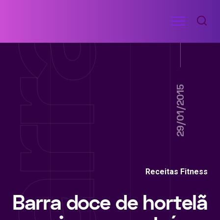
Ir
Menu
para
RECEITAS
o
DE
ACADEMIA
conteúdo
29/01/2015
Receitas Fitness
Barra doce de hortelã