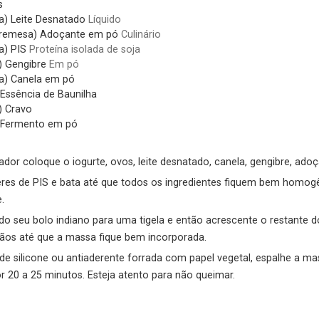
s
a)
Leite Desnatado
Líquido
bremesa)
Adoçante em pó
Culinário
a)
PIS
Proteína isolada de soja
)
Gengibre
Em pó
a)
Canela em pó
Essência de Baunilha
)
Cravo
Fermento em pó
ador coloque o iogurte, ovos, leite desnatado, canela, gengibre, adoç
res de PIS e bata até que todos os ingredientes fiquem bem homogê
.
o seu bolo indiano para uma tigela e então acrescente o restante do
os até que a massa fique bem incorporada.
 silicone ou antiaderente forrada com papel vegetal, espalhe a m
 20 a 25 minutos. Esteja atento para não queimar.