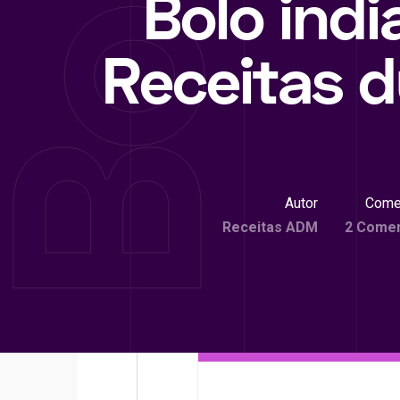
Bolo indi
Receitas 
Autor
Come
Receitas ADM
2 Comen