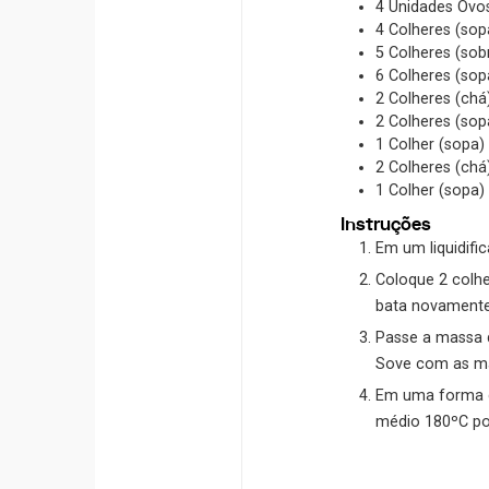
4
Unidades
Ovo
4
Colheres (sop
5
Colheres (so
6
Colheres (sop
2
Colheres (chá
2
Colheres (sop
1
Colher (sopa)
2
Colheres (chá
1
Colher (sopa)
Instruções
Em um liquidific
Coloque 2 colhe
bata novamente
Passe a massa d
Sove com as mã
Em uma forma de
médio 180ºC por