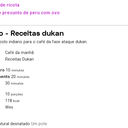
de ricota
e presunto de peru com ovo
o - Receitas dukan
 bolo indiano para o café da fase ataque dukan.
Café da manhã
Receitas Dukan
ro
10
minutes
mento
20
minutes
30
minutes
10
porções
118
kcal
Wes
atural desnatado
Um pote