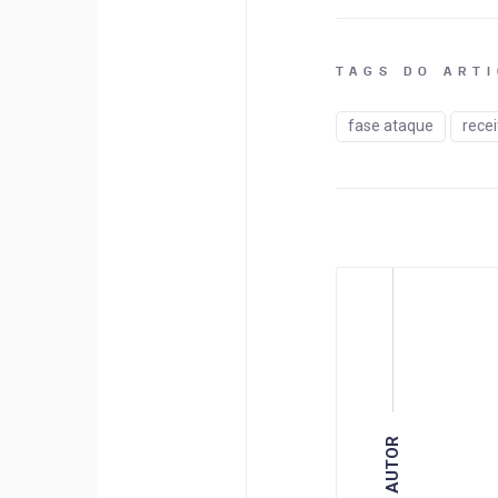
TAGS DO ART
fase ataque
recei
AUTOR