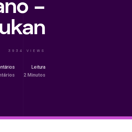
ano –
dukan
3934 VIEWS
ntários
Leitura
tários
2 Minutos