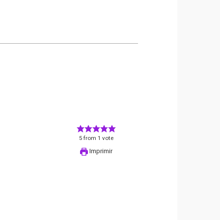
5
from
1
vote
Imprimir