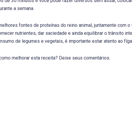
os de 30 minutos e você pode fazer diversos sem assar, colocar
urante a semana.
lhores fontes de proteínas do reino animal, juntamente com o fa
necer nutrientes, dar saciedade e ainda equilibrar o trânsito in
onsumo de legumes e vegetais, é importante estar atento ao fíga
como melhorar esta receita? Deixe seus comentários.