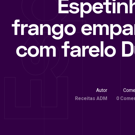
Espetin
frango emp
com farelo 
Autor
Come
Receitas ADM
0 Comen