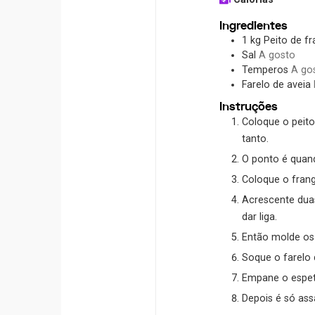
Ingredientes
1
kg
Peito de f
Sal
A gosto
Temperos
A gos
Farelo de aveia
Instruções
Coloque o peito de frango no liquidificador e bata até que fique totalmente triturado, quase uma pasta, mas não chegue a
tanto.
O ponto é quan
Coloque o fran
Acrescente duas
dar liga.
Então molde os
Soque o farelo
Empane o espet
Depois é só as