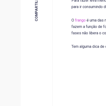
Para fazer leva men
para ir consumindo d
O
frango
é uma das me
fazem a função de for
fases não libera o c
Tem alguma dica de 