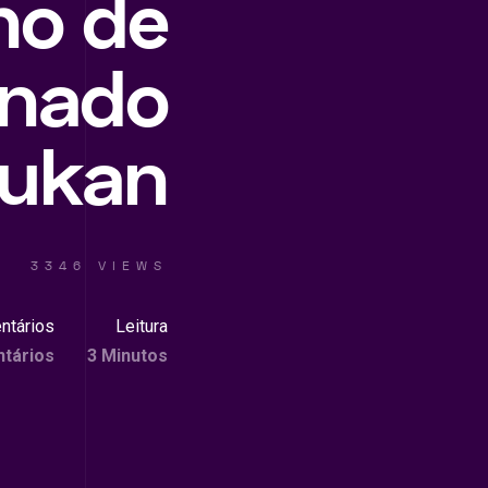
ho de
anado
Dukan
3346 VIEWS
ntários
Leitura
tários
3 Minutos