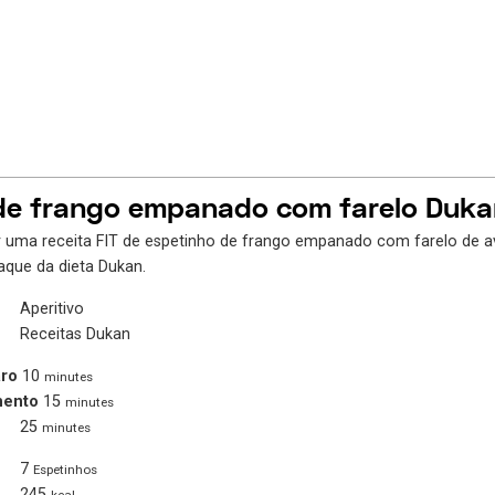
de frango empanado com farelo Duka
uma receita FIT de espetinho de frango empanado com farelo de av
aque da dieta Dukan.
Aperitivo
Receitas Dukan
ro
10
minutes
mento
15
minutes
25
minutes
7
Espetinhos
245