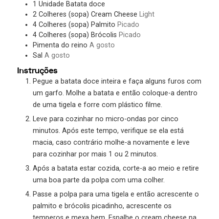
1
Unidade
Batata doce
2
Colheres (sopa)
Cream Cheese
Light
4
Colheres (sopa)
Palmito
Picado
4
Colheres (sopa)
Brócolis
Picado
Pimenta do reino
A gosto
Sal
A gosto
Instruções
Pegue a batata doce inteira e faça alguns furos com
um garfo. Molhe a batata e então coloque-a dentro
de uma tigela e forre com plástico filme.
Leve para cozinhar no micro-ondas por cinco
minutos. Após este tempo, verifique se ela está
macia, caso contrário molhe-a novamente e leve
para cozinhar por mais 1 ou 2 minutos.
Após a batata estar cozida, corte-a ao meio e retire
uma boa parte da polpa com uma colher.
Passe a polpa para uma tigela e então acrescente o
palmito e brócolis picadinho, acrescente os
temperos e mexa bem. Espalhe o cream cheese na