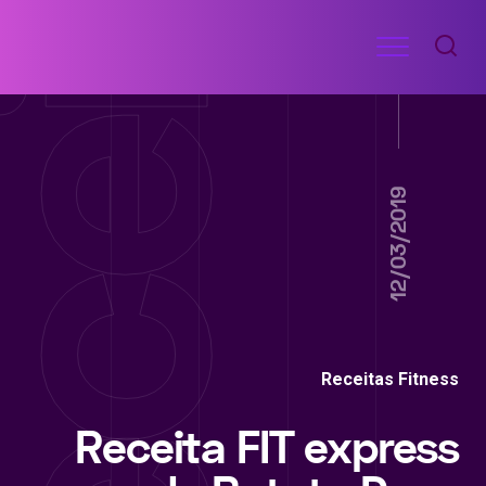
Ir
Menu
para
RECEITAS
o
DE
ACADEMIA
conteúdo
12/03/2019
Receitas Fitness
Receita FIT express