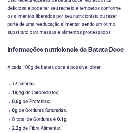
Esta receita express de batata doce recheada fica
deliciosa e pode ter seu recheio e temperos conforme
os alimentos liberados por seu nutricionista ou fazer
parte de uma reeducação alimentar, sendo um ótimo
substituto para massas e alimentos processados.
Informações nutricionais da Batata Doce
A cada 100g de batata doce é possível obter:
77
calorias;
18,4g
de Carboidratos;
0,6g
de Proteínas;
0g
de Gorduras Saturadas;
O total de Gorduras é
0,1g
;
2,2g
de Fibra Alimentar;