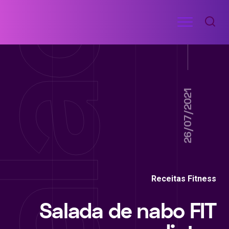
Ir
Menu
para
RECEITAS
o
DE
ACADEMIA
conteúdo
26/07/2021
Receitas Fitness
Salada de nabo FIT