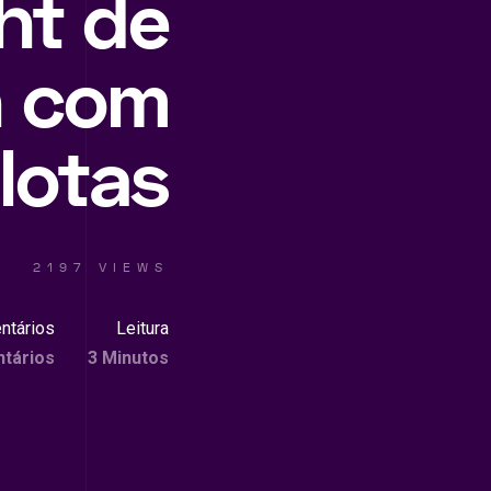
ht de
n com
lotas
2197 VIEWS
ntários
Leitura
tários
3 Minutos