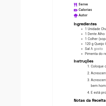
Serve
Calorias
Autor
Ingredientes
1
Unidade
Ch
1
Dente
Alho
1
Colher (sop
120
g
Queijo 
Sal
A gosto
Pimenta do r
Instruções
Coloque o
Acrescent
Acrescent
bem hom
E está pr
Notas da Receita