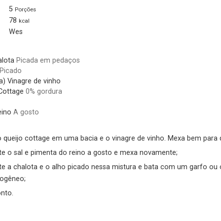
5
Porções
78
kcal
Wes
alota
Picada em pedaços
Picado
a)
Vinagre de vinho
Cottage
0% gordura
eino
A gosto
 queijo cottage em uma bacia e o vinagre de vinho. Mexa bem para 
e o sal e pimenta do reino a gosto e mexa novamente;
e a chalota e o alho picado nessa mistura e bata com um garfo ou 
ogêneo;
onto.