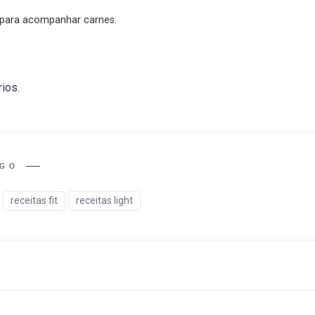
 para acompanhar carnes.
ios.
IGO
receitas fit
receitas light