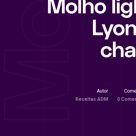
Molho lig
Lyo
cha
Autor
Come
Receitas ADM
0 Comen