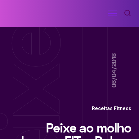
Ir
Menu
para
RECEITAS
o
DE
ACADEMIA
conteúdo
06/04/2018
Receitas Fitness
Peixe ao molho