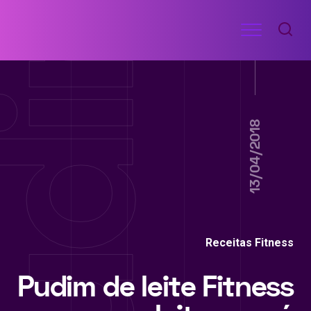
Ir
Menu
para
RECEITAS
o
DE
ACADEMIA
conteúdo
13/04/2018
Receitas Fitness
Pudim de leite Fitness