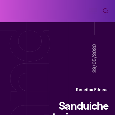
Ir
Menu
para
RECEITAS
o
DE
ACADEMIA
conteúdo
29/05/2020
Receitas Fitness
Sanduíche