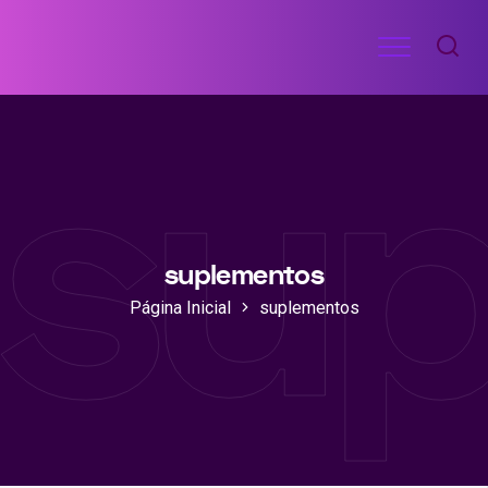
Ir
Menu
para
RECEITAS
o
DE
sup
ACADEMIA
conteúdo
suplementos
Página Inicial
suplementos