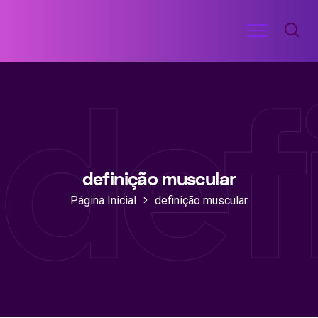
Ir
Menu
para
RECEITAS
o
DE
def
ACADEMIA
conteúdo
definição muscular
Página Inicial
definição muscular