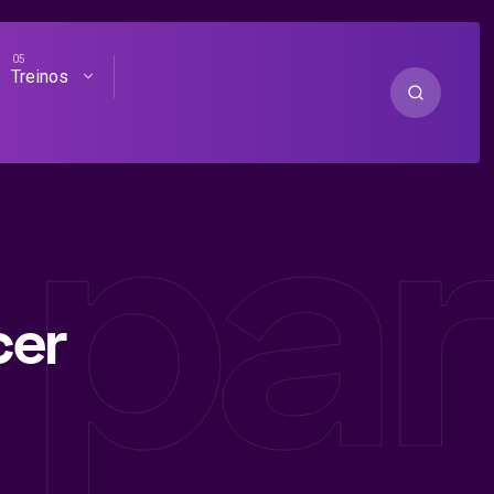
Treinos
a pa
cer