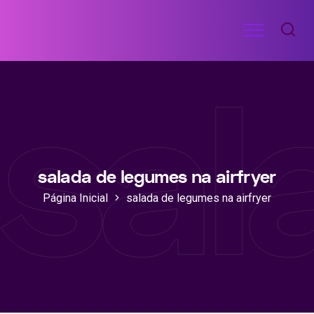
Ir
Menu
para
RECEITAS
o
DE
sal
ACADEMIA
conteúdo
salada de legumes na airfryer
Página Inicial
salada de legumes na airfryer