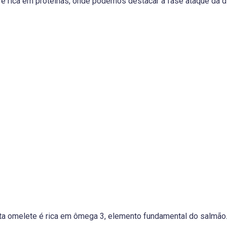
é rica em proteínas, onde podemos destacar a fase ataque da di
sta omelete é rica em ômega 3, elemento fundamental do salmão