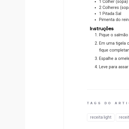
1
Colher (sopa)
2
Colheres (sop
1
Pitada
Sal
Pimenta do rei
Instruções
Pique o salmão 
Em uma tigela c
fique complet
Espalhe a omele
Leve para assar
TAGS DO ART
receita light
recei