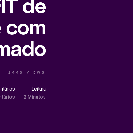
IT de
e com
umado
2448 VIEWS
ntários
Leitura
tários
2 Minutos