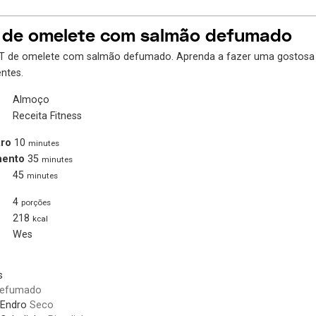
T de omelete com salmão defumado
FIT de omelete com salmão defumado. Aprenda a fazer uma gostosa 
ntes.
Almoço
Receita Fitness
ro
10
minutes
mento
35
minutes
45
minutes
4
porções
218
kcal
Wes
s
efumado
Endro
Seco