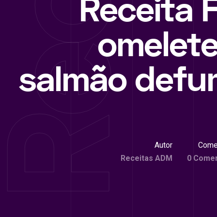
Receita F
omelet
salmão def
Autor
Come
Receitas ADM
0 Comen