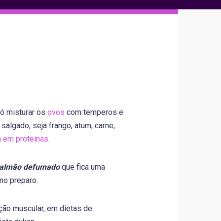
só misturar os
ovos
com temperos e
algado, seja frango, atum, carne,
a em proteínas
.
 salmão defumado
que fica uma
 no preparo.
ção muscular, em dietas de