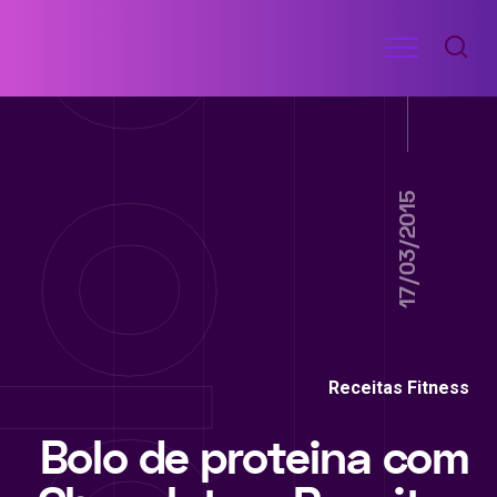
Ir
Menu
para
RECEITAS
o
DE
ACADEMIA
conteúdo
17/03/2015
Receitas Fitness
Bolo de proteina com