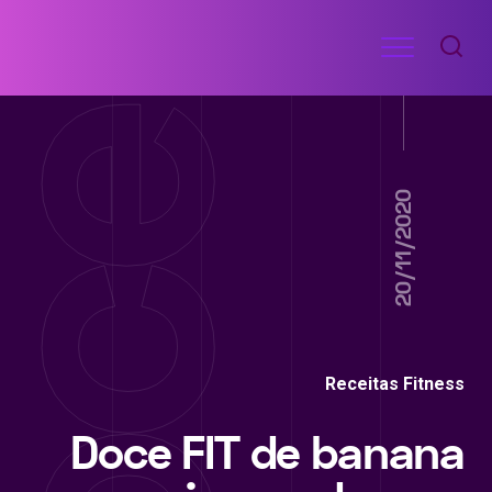
Ir
Menu
para
RECEITAS
o
DE
ACADEMIA
conteúdo
20/11/2020
Receitas Fitness
Doce FIT de banana