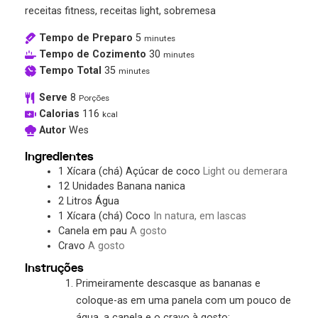
receitas fitness, receitas light, sobremesa
Tempo de Preparo
5
minutes
Tempo de Cozimento
30
minutes
Tempo Total
35
minutes
Serve
8
Porções
Calorias
116
kcal
Autor
Wes
Ingredientes
1
Xícara (chá)
Açúcar de coco
Light ou demerara
12
Unidades
Banana nanica
2
Litros
Água
1
Xícara (chá)
Coco
In natura, em lascas
Canela em pau
A gosto
Cravo
A gosto
Instruções
Primeiramente descasque as bananas e
coloque-as em uma panela com um pouco de
água, a canela e o cravo à gosto;