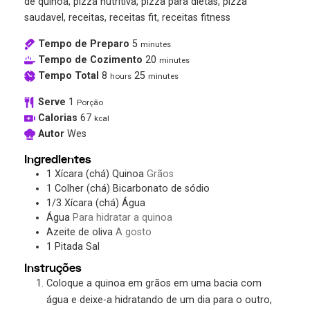
de quinoa, pizza nutritiva, pizza para dietas, pizza
saudavel, receitas, receitas fit, receitas fitness
Tempo de Preparo
5
minutes
Tempo de Cozimento
20
minutes
Tempo Total
8
25
hours
minutes
Serve
1
Porção
Calorias
67
kcal
Autor
Wes
Ingredientes
1
Xícara (chá)
Quinoa
Grãos
1
Colher (chá)
Bicarbonato de sódio
1/3
Xícara (chá)
Água
Água
Para hidratar a quinoa
Azeite de oliva
A gosto
1
Pitada
Sal
Instruções
Coloque a quinoa em grãos em uma bacia com
água e deixe-a hidratando de um dia para o outro,