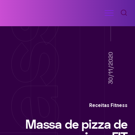
Ir
Menu
para
RECEITAS
o
DE
ACADEMIA
conteúdo
30/11/2020
Receitas Fitness
Massa de pizza de