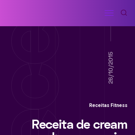
Ir
Menu
para
RECEITAS
o
DE
ACADEMIA
conteúdo
26/10/2015
Receitas Fitness
Receita de cream