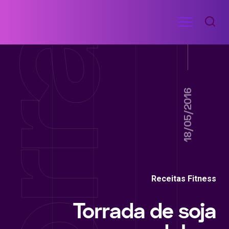
Ir
Menu
para
RECEITAS
o
DE
ACADEMIA
conteúdo
18/05/2016
Receitas Fitness
Torrada de soja