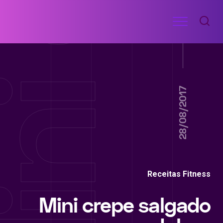
Ir
Menu
para
RECEITAS
o
DE
ACADEMIA
conteúdo
28/08/2017
Receitas Fitness
Mini crepe salgado