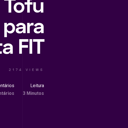
 Tofu
 para
ta FIT
2174 VIEWS
ntários
Leitura
tários
3 Minutos