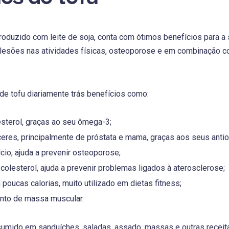
produzido com leite de soja, conta com ótimos benefícios para a
lesões nas atividades físicas, osteoporose e em combinação co
e tofu diariamente trás benefícios como:
sterol, graças ao seu ômega-3;
res, principalmente de próstata e mama, graças aos seus antio
lcio, ajuda a prevenir osteoporose;
colesterol, ajuda a prevenir problemas ligados à aterosclerose;
poucas calorias, muito utilizado em dietas fitness;
nto de massa muscular.
sumido em sanduíches, saladas, assado, massas e outras receit