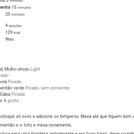
ro
5
minutes
mento
15
minutes
20
minutes
4
porções
129
kcal
Wes
a)
Molho shoyu
Light
cado
bola
Picada
então verde
Picado, sem sementes
Salsa
Picada
no
A gosto
 coloque os ovos e adicione os temperos. Mexa até que fiquem bem 
pimentão e o tofu e mexa novamente;