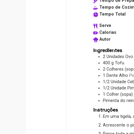
Tempo de Prepa
Tempo de Cozi
Tempo Total
Serve
Calorias
Autor
Ingredientes
2
Unidades
Ovo
400
g
Tofu
2
Colheres (sop
1
Dente
Alho
Pi
1/2
Unidade
Ce
1/2
Unidade
Pim
1
Colher (sopa)
Pimenta do rei
Instruções
Em uma tigela,
Acrescente o 
Passe toda a mistura para uma frigideira antiaderente e em fogo baixo, deixe cozinhando por cerca de 5 minutos. Caso os