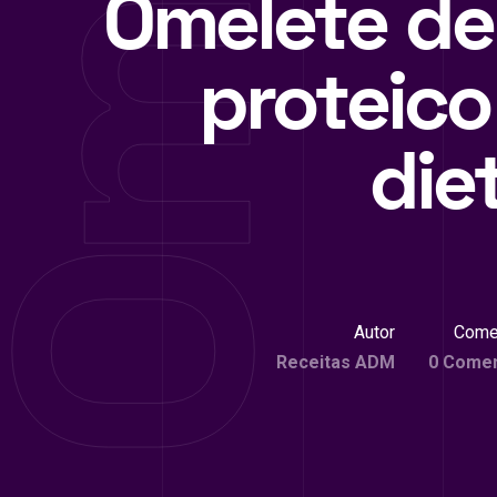
Omelete de
proteico
die
Autor
Come
Receitas ADM
0 Comen