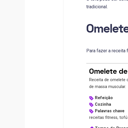
tradicional.
Omelete
Para fazer a receita 
Omelete de 
Receita de omelete de tofu fit para dietas proteicas como a Dukan e outras de emagrecimento e ganho
de massa muscular.
Refeição
Cozinha
Palavras chave
receitas fitness, tofú