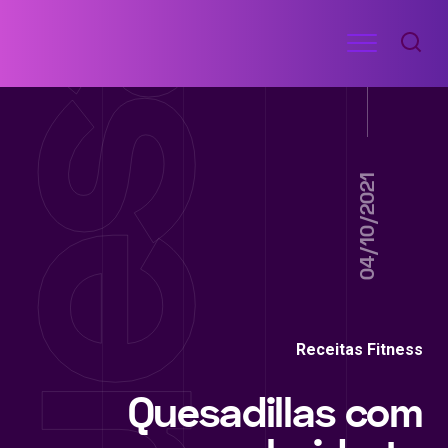
Ir
Menu
para
RECEITAS
o
DE
ACADEMIA
conteúdo
04/10/2021
Receitas Fitness
Quesadillas com