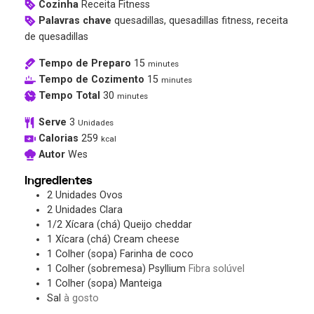
Cozinha
Receita Fitness
Palavras chave
quesadillas, quesadillas fitness, receita
de quesadillas
Tempo de Preparo
15
minutes
Tempo de Cozimento
15
minutes
Tempo Total
30
minutes
Serve
3
Unidades
Calorias
259
kcal
Autor
Wes
Ingredientes
2
Unidades
Ovos
2
Unidades
Clara
1/2
Xícara (chá)
Queijo cheddar
1
Xícara (chá)
Cream cheese
1
Colher (sopa)
Farinha de coco
1
Colher (sobremesa)
Psyllium
Fibra solúvel
1
Colher (sopa)
Manteiga
Sal
à gosto