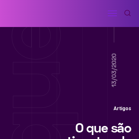
Ir
Menu
para
RECEITAS
o
DE
ACADEMIA
conteúdo
13/03/2020
Artigos
O que são