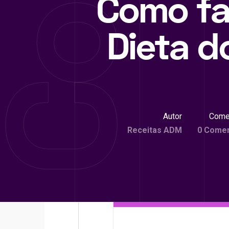
Como fa
Dieta d
Autor
Come
Receitas ADM
0 Comen