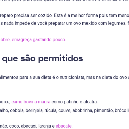
preparo precisa ser cozido. Esta é a melhor forma pois tem meno
as nada impede de você preparar um ovo mexido com legumes, fr
pobre, emagreça gastando pouco
.
 que são permitidos
alimentos para a sua dieta é o nutricionista, mas na dieta do o
peixe,
carne bovina magra
como patinho e alcatra;
 alho, cebola, berinjela, rúcula, couve, abobrinha, pimentão, bróc
imão, coco, abacaxi, laranja e
abacate
;