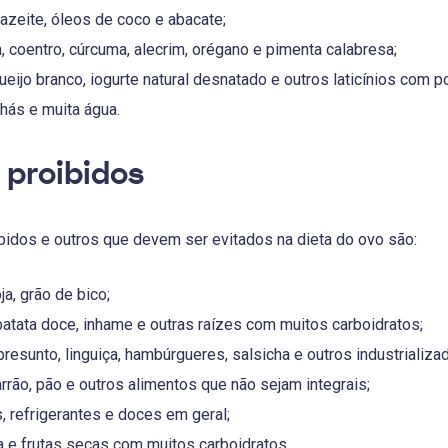
azeite, óleos de coco e abacate;
a, coentro, cúrcuma, alecrim, orégano e pimenta calabresa;
ueijo branco, iogurte natural desnatado e outros laticínios com 
hás e muita água.
 proibidos
bidos e outros que devem ser evitados na dieta do ovo são:
oja, grão de bico;
batata doce, inhame e outras raízes com muitos carboidratos;
presunto, linguiça, hambúrgueres, salsicha e outros industrializa
rrão, pão e outros alimentos que não sejam integrais;
, refrigerantes e doces em geral;
 e frutas secas com muitos carboidratos.