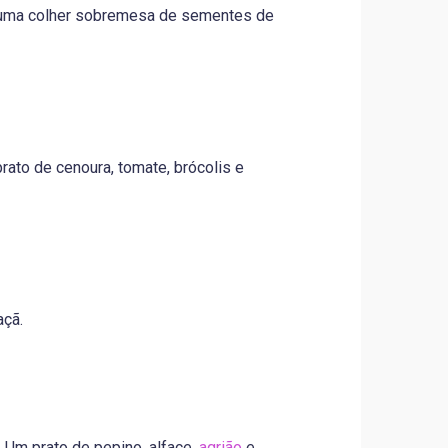
, uma colher sobremesa de sementes de
rato de cenoura, tomate, brócolis e
açã.
 Um prato de pepino, alface,
agrião
e