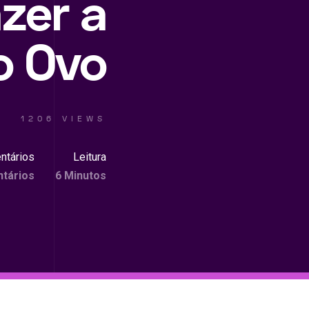
zer a
o Ovo
1206 VIEWS
ntários
Leitura
tários
6 Minutos