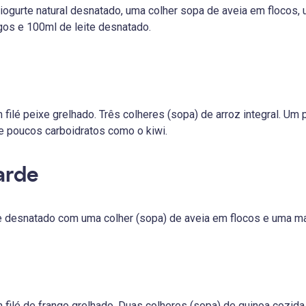
iogurte natural desnatado, uma colher sopa de aveia em flocos
gos e 100ml de leite desnatado.
filé peixe grelhado. Três colheres (sopa) de arroz integral. Um p
de poucos carboidratos como o kiwi.
arde
e desnatado com uma colher (sopa) de aveia em flocos e uma m
filé de frango grelhado. Duas colheres (sopa) de quinoa cozida.