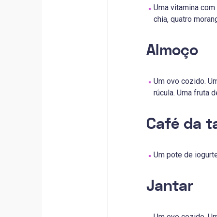
Uma vitamina com 
chia, quatro moran
Almoço
Um ovo cozido. Um 
rúcula. Uma fruta 
Café da t
Um pote de iogurt
Jantar
Um ovo cozido. Um 